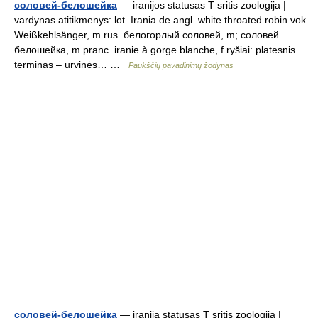
соловей-белошейка
— iranijos statusas T sritis zoologija |
vardynas atitikmenys: lot. Irania de angl. white throated robin vok.
Weißkehlsänger, m rus. белогорлый соловей, m; соловей
белошейка, m pranc. iranie à gorge blanche, f ryšiai: platesnis
terminas – urvinės… …
Paukščių pavadinimų žodynas
соловей-белошейка
— iranija statusas T sritis zoologija |