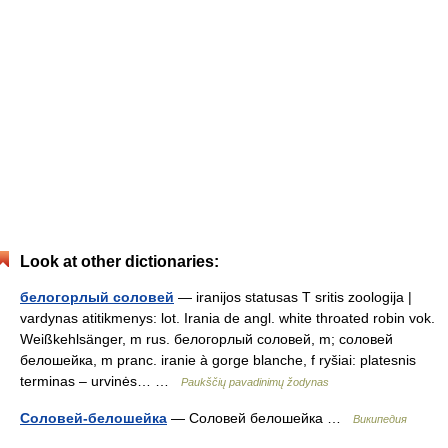
Look at other dictionaries:
белогорлый соловей
— iranijos statusas T sritis zoologija |
vardynas atitikmenys: lot. Irania de angl. white throated robin vok.
Weißkehlsänger, m rus. белогорлый соловей, m; соловей
белошейка, m pranc. iranie à gorge blanche, f ryšiai: platesnis
terminas – urvinės… …
Paukščių pavadinimų žodynas
Соловей-белошейка
— Соловей белошейка …
Википедия