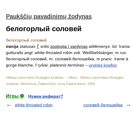
Paukščių pavadinimų žodynas
белогорлый соловей
белогорлый соловей
iranija
statusas
T
sritis
zoologija | vardynas
atitikmenys
:
lot.
Irania
gutturalis
angl.
white-throated robin
vok.
Weißkehlsänger, m
rus.
белогорлый соловей, m; соловей-белошейка, m
pranc.
iranie à
gorge blanche, f
ryšiai
:
platesnis terminas
–
urvinės kosifos
Vilniaus universiteto Ekologijos institutas. – Vilnius : Vilniaus universiteto Ekologijos
institutas
.
Mečislovas Žalakevičius, Irena Žalakevičienė
.
2009
.
Игры ⚽
Нужен реферат?
white-throated robin
соловей-белошейка