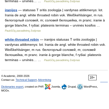
terminas – urvinės… …
Paukščių pavadinimų žodynas
iranijos
— statusas T sritis zoologija | vardynas atitikmenys: lot.
Irania de angl. white throated robin vok. Weißkehlsänger, m rus.
белогорлый соловей, m; соловей белошейка, m pranc. iranie à
gorge blanche, f ryšiai: platesnis terminas – urvinės kosifos …
Paukščių pavadinimų žodynas
white-throated robin
— iranijos statusas T sritis zoologija |
vardynas atitikmenys: lot. Irania de angl. white throated robin vok.
Weißkehlsänger, m rus. белогорлый соловей, m; соловей
белошейка, m pranc. iranie à gorge blanche, f ryšiai: platesnis
terminas – urvinės… …
Paukščių pavadinimų žodynas
© Academic, 2000-2026
18+
Contact us:
Technical Support
,
Advertising
Dictionaries export
, created on PHP,
Joomla,
Drupal,
WordPress,
MODx.